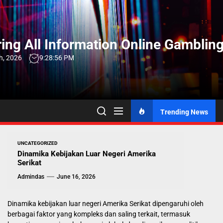
Skip
to
the
ng All Information Online Gambling
content
h, 2026
9:28:57 PM
Trending News
UNCATEGORIZED
Dinamika Kebijakan Luar Negeri Amerika
Serikat
Admindas
June 16, 2026
Dinamika kebijakan luar negeri Amerika Serikat dipengaruhi oleh
berbagai faktor yang kompleks dan saling terkait, termasuk