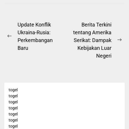
Post
Update Konflik
Berita Terkini
Ukraina-Rusia:
tentang Amerika
navigation
Previous
Perkembangan
Serikat: Dampak
Ne
post:
Baru
Kebijakan Luar
pos
Negeri
togel
togel
togel
togel
togel
togel
togel