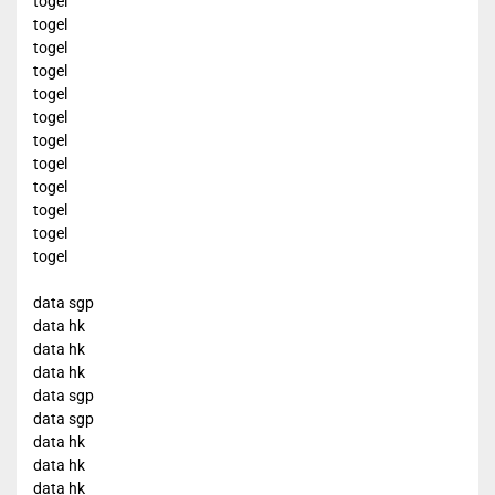
togel
togel
togel
togel
togel
togel
togel
togel
togel
togel
togel
togel
data sgp
data hk
data hk
data hk
data sgp
data sgp
data hk
data hk
data hk