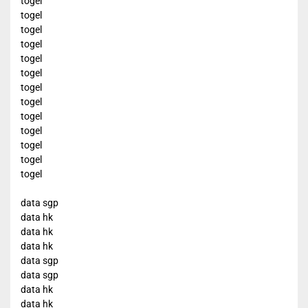
togel
togel
togel
togel
togel
togel
togel
togel
togel
togel
togel
togel
togel
data sgp
data hk
data hk
data hk
data sgp
data sgp
data hk
data hk