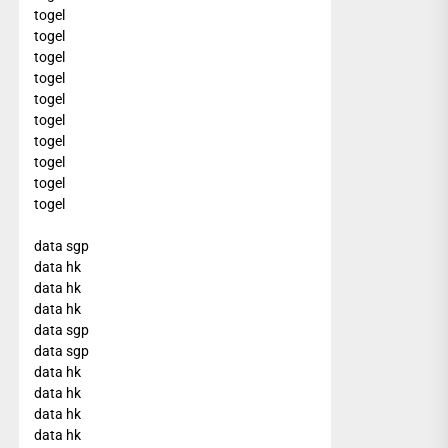
togel
togel
togel
togel
togel
togel
togel
togel
togel
togel
data sgp
data hk
data hk
data hk
data sgp
data sgp
data hk
data hk
data hk
data hk