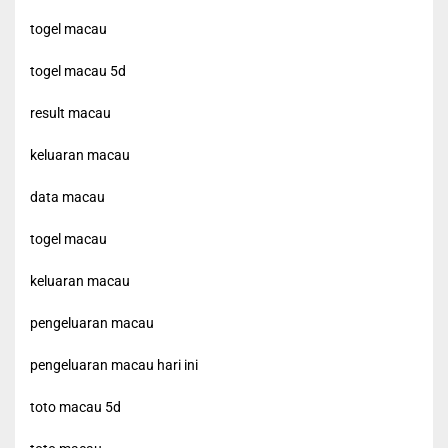
togel macau
togel macau 5d
result macau
keluaran macau
data macau
togel macau
keluaran macau
pengeluaran macau
pengeluaran macau hari ini
toto macau 5d