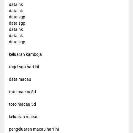
data hk
data hk
data sgp
data sgp
data hk
data hk
data sgp
keluaran kamboja
togel sgp hari ini
data macau
toto macau 5d
toto macau 5d
keluaran macau
pengeluaran macau hari ini