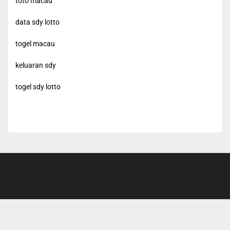
toto macau
data sdy lotto
togel macau
keluaran sdy
togel sdy lotto